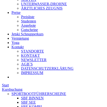
UNTERWASSER-DROHNE
ÄRZTLICHES ZEUGNIS
Preise
Preisliste
Studenten
Angebote
Gutscheine
Jetski Schnupperkurs
Vermietung
Yoga
Kontakt
STANDORTE
KONTAKT
NEWSLETTER
AGB`S
DATENSCHUTZERKLÄRUNG
IMPRESSUM
Start
Kursbuchung
SPORTBOOTFÜHRERSCHEINE
SBF BINNEN
SBF SEE
SBF KOMBI