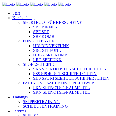
Start
Kursbuchung
SPORTBOOTFÜHRERSCHEINE
SBF BINNEN
SBF SEE
SBF KOMBI
FUNKLIZENZEN
UBI BINNENFUNK
SRC SEEFUNK
UBI & SRC KOMBI
LRC SEEFUNK
SEGELSCHEINE
SKS SPORTKÜSTENSCHIFFERSCHEIN
SSS SPORTSEESCHIFFERSCHEIN
SHS SPORTSEEHOCHSCHIFFERSCHEIN
FACH- UND SACHKUNDENACHWEIS
FKN SEENOTSIGNALMITTEL
SKN SEENOTSIGNALMITTEL
Trainings
SKIPPERTRAINING
SCHLEUSENTRAINING
Services
SLIPPEN